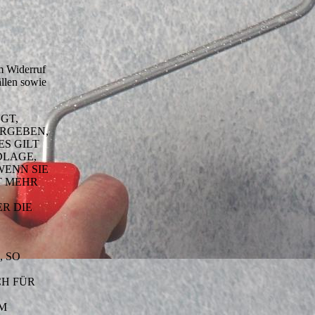
um Widerruf
llen sowie
GT,
ERGEBEN,
S GILT
DLAGE,
WENN SIE
T MEHR
R DIE
 SO
CH FÜR
UM