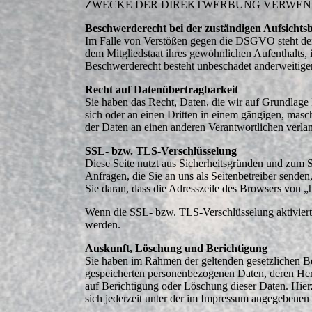
ZWECKE DER DIREKTWERBUNG VERWENDET
Beschwerderecht bei der zuständigen Aufsichts
Im Falle von Verstößen gegen die DSGVO steht den
dem Mitgliedstaat ihres gewöhnlichen Aufenthalts, 
Beschwerderecht besteht unbeschadet anderweitiger 
Recht auf Datenübertragbarkeit
Sie haben das Recht, Daten, die wir auf Grundlage I
sich oder an einen Dritten in einem gängigen, masc
der Daten an einen anderen Verantwortlichen verlang
SSL- bzw. TLS-Verschlüsselung
Diese Seite nutzt aus Sicherheitsgründen und zum S
Anfragen, die Sie an uns als Seitenbetreiber send
Sie daran, dass die Adresszeile des Browsers von „h
Wenn die SSL- bzw. TLS-Verschlüsselung aktiviert i
werden.
Auskunft, Löschung und Berichtigung
Sie haben im Rahmen der geltenden gesetzlichen Be
gespeicherten personenbezogenen Daten, deren He
auf Berichtigung oder Löschung dieser Daten. Hi
sich jederzeit unter der im Impressum angegebenen