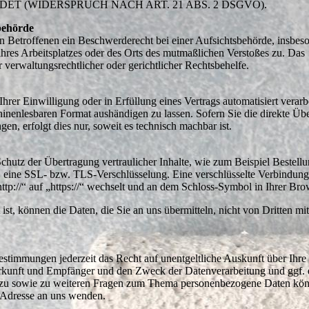
 (WIDERSPRUCH NACH ART. 21 ABS. 2 DSGVO).
behörde
 Betroffenen ein Beschwerderecht bei einer Aufsichtsbehörde, insbeso
ihres Arbeitsplatzes oder des Orts des mutmaßlichen Verstoßes zu. Das
verwaltungsrechtlicher oder gerichtlicher Rechtsbehelfe.
hrer Einwilligung oder in Erfüllung eines Vertrags automatisiert verarb
hinenlesbaren Format aushändigen zu lassen. Sofern Sie die direkte Üb
en, erfolgt dies nur, soweit es technisch machbar ist.
chutz der Übertragung vertraulicher Inhalte, wie zum Beispiel Bestell
en, eine SSL- bzw. TLS-Verschlüsselung. Eine verschlüsselte Verbindun
ttp://“ auf „https://“ wechselt und an dem Schloss-Symbol in Ihrer Bro
st, können die Daten, die Sie an uns übermitteln, nicht von Dritten mi
stimmungen jederzeit das Recht auf unentgeltliche Auskunft über Ihre
rkunft und Empfänger und den Zweck der Datenverarbeitung und ggf. 
erzu sowie zu weiteren Fragen zum Thema personenbezogene Daten kö
 Adresse an uns wenden.