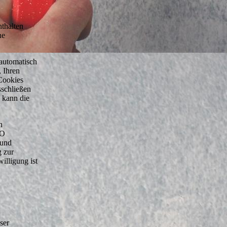
nthalten
ne
automatisch
, Ihren
Cookies
sschließen
 kann die
n
VO
 und
g zur
illigung ist
ser