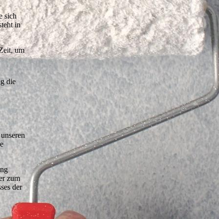
e sich
teht in
Zeit, um
g die
 unseren
ie
ung
der zum
sses der