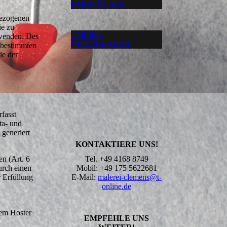
FARBFÄCHER
bezogenen
ie zu
TERMIN
 wenden. Des
VEREINBAREN
 bestimmten
ie der
rfasst
ta- und
generiert
KONTAKTIERE UNS!
n (Art. 6
Tel. +49 4168 8749
urch einen
Mobil: +49 175 5622681
r Erfüllung
E-Mail:
malerei-clemens@t-
online.de
rem Hoster
EMPFEHLE UNS