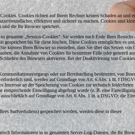
e Cookies. Cookies richten auf Ihrem Rechner keinen Schaden an und e
tzerfreundlicher, effektiver und sicherer zu machen. Cookies sind klei
 und die Ihr Browser speichert.
 so genannte „Session-Cookies“. Sie werden nach Ende Ihres Besuchs 
t gespeichert bis Sie diese löschen. Diese Cookies ermöglichen es uns
ie können Ihren Browser so einstellen, dass Sie über das Setzen von 
rlauben, die Annahme von Cookies für bestimmte Fälle oder generell au
Schließen des Browsers aktivieren. Bei der Deaktivierung von Cookies
 Kommunikationsvorgangs oder zur Bereitstellung bestimmter, von Ihne
erforderlich sind, werden auf Grundlage von Art. 6 Abs. 1 lit. f DSG
tes Interesse an der Speicherung von Cookies zur technisch fehlerfreien
ine entsprechende Einwilligung abgefragt wurde (z. B. eine Einwilligun
 ausschließlich auf Grundlage von Art. 6 Abs. 1 lit. a DSGVO; die Einw
hres Surfverhaltens) gespeichert werden, werden diese in dieser
atisch Informationen in so genannten Server-Log-Dateien, die Ihr Brow