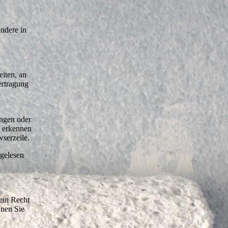
ndere in
eiten, an
ertragung
ungen oder
g erkennen
wserzeile.
tgelesen
ein Recht
nnen Sie