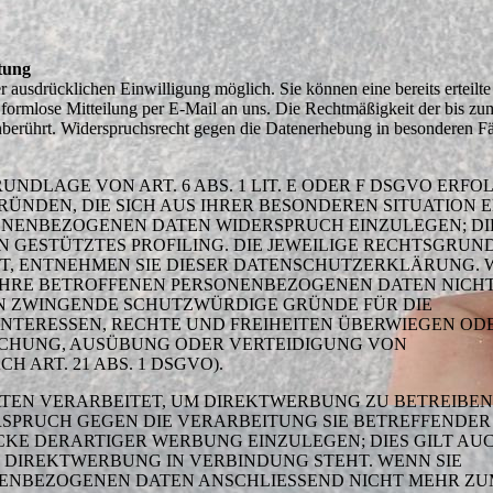
tung
 ausdrücklichen Einwilligung möglich. Sie können eine bereits erteilte
e formlose Mitteilung per E-Mail an uns. Die Rechtmäßigkeit der bis z
nberührt. Widerspruchsrecht gegen die Datenerhebung in besonderen Fä
DLAGE VON ART. 6 ABS. 1 LIT. E ODER F DSGVO ERFOL
GRÜNDEN, DIE SICH AUS IHRER BESONDEREN SITUATION 
ONENBEZOGENEN DATEN WIDERSPRUCH EINZULEGEN; DIE
N GESTÜTZTES PROFILING. DIE JEWEILIGE RECHTSGRUN
T, ENTNEHMEN SIE DIESER DATENSCHUTZERKLÄRUNG. 
IHRE BETROFFENEN PERSONENBEZOGENEN DATEN NICH
EN ZWINGENDE SCHUTZWÜRDIGE GRÜNDE FÜR DIE
INTERESSEN, RECHTE UND FREIHEITEN ÜBERWIEGEN ODE
CHUNG, AUSÜBUNG ODER VERTEIDIGUNG VON
ART. 21 ABS. 1 DSGVO).
EN VERARBEITET, UM DIREKTWERBUNG ZU BETREIBEN,
ERSPRUCH GEGEN DIE VERARBEITUNG SIE BETREFFENDER
E DERARTIGER WERBUNG EINZULEGEN; DIES GILT AU
ER DIREKTWERBUNG IN VERBINDUNG STEHT. WENN SIE
NENBEZOGENEN DATEN ANSCHLIESSEND NICHT MEHR Z