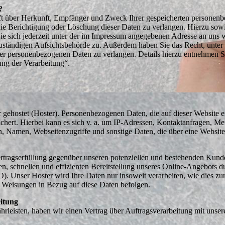
?
unft über Herkunft, Empfänger und Zweck Ihrer gespeicherten personen
die Berichtigung oder Löschung dieser Daten zu verlangen. Hierzu sow
e sich jederzeit unter der im Impressum angegebenen Adresse an uns
zuständigen Aufsichtsbehörde zu. Außerdem haben Sie das Recht, unter
er personenbezogenen Daten zu verlangen. Details hierzu entnehmen S
ng der Verarbeitung“.
r gehostet (Hoster). Personenbezogenen Daten, die auf dieser Website e
chert. Hierbei kann es sich v. a. um IP-Adressen, Kontaktanfragen, Me
 Namen, Webseitenzugriffe und sonstige Daten, die über eine Website 
rtragserfüllung gegenüber unseren potenziellen und bestehenden Kunde
en, schnellen und effizienten Bereitstellung unseres Online-Angebots d
O). Unser Hoster wird Ihre Daten nur insoweit verarbeiten, wie dies zu
re Weisungen in Bezug auf diese Daten befolgen.
eitung
leisten, haben wir einen Vertrag über Auftragsverarbeitung mit unse