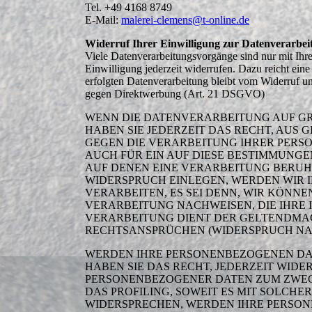
Tel. +49 4168 8749
E-Mail:
malerei-clemens@t-online.de
Widerruf Ihrer Einwilligung zur Datenverarbei
Viele Datenverarbeitungsvorgänge sind nur mit Ihrer
Einwilligung jederzeit widerrufen. Dazu reicht ein
erfolgten Datenverarbeitung bleibt vom Widerruf u
gegen Direktwerbung (Art. 21 DSGVO)
WENN DIE DATENVERARBEITUNG AUF GRUN
HABEN SIE JEDERZEIT DAS RECHT, AUS 
GEGEN DIE VERARBEITUNG IHRER PERS
AUCH FÜR EIN AUF DIESE BESTIMMUNGE
AUF DENEN EINE VERARBEITUNG BERUH
WIDERSPRUCH EINLEGEN, WERDEN WIR 
VERARBEITEN, ES SEI DENN, WIR KÖNN
VERARBEITUNG NACHWEISEN, DIE IHRE 
VERARBEITUNG DIENT DER GELTENDMA
RECHTSANSPRÜCHEN (WIDERSPRUCH NACH 
WERDEN IHRE PERSONENBEZOGENEN DAT
HABEN SIE DAS RECHT, JEDERZEIT WID
PERSONENBEZOGENER DATEN ZUM ZWECK
DAS PROFILING, SOWEIT ES MIT SOLCH
WIDERSPRECHEN, WERDEN IHRE PERSO